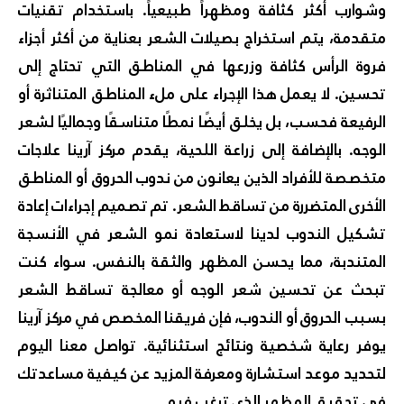
وشوارب أكثر كثافة ومظهراً طبيعياً. باستخدام تقنيات
متقدمة، يتم استخراج بصيلات الشعر بعناية من أكثر أجزاء
فروة الرأس كثافة وزرعها في المناطق التي تحتاج إلى
تحسين. لا يعمل هذا الإجراء على ملء المناطق المتناثرة أو
الرفيعة فحسب، بل يخلق أيضًا نمطًا متناسقًا وجماليًا لشعر
الوجه. بالإضافة إلى زراعة اللحية، يقدم مركز آرينا علاجات
متخصصة للأفراد الذين يعانون من ندوب الحروق أو المناطق
الأخرى المتضررة من تساقط الشعر. تم تصميم إجراءات إعادة
تشكيل الندوب لدينا لاستعادة نمو الشعر في الأنسجة
المتندبة، مما يحسن المظهر والثقة بالنفس. سواء كنت
تبحث عن تحسين شعر الوجه أو معالجة تساقط الشعر
بسبب الحروق أو الندوب، فإن فريقنا المخصص في مركز آرينا
يوفر رعاية شخصية ونتائج استثنائية. تواصل معنا اليوم
لتحديد موعد استشارة ومعرفة المزيد عن كيفية مساعدتك
في تحقيق المظهر الذي ترغب فيه.